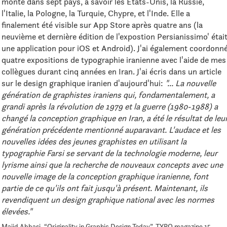
monté dans sept pays, à savoir les États-Unis, la Russie,
l'Italie, la Pologne, la Turquie, Chypre, et l'Inde. Elle a
finalement été visible sur App Store après quatre ans (la
neuvième et dernière édition de l'expostion Persianissimo' étai
une application pour iOS et Android). J'ai également coordonn
quatre expositions de typographie iranienne avec l'aide de mes
collègues durant cinq années en Iran. J'ai écris dans un article
sur le design graphique iranien d'aujourd'hui:
"... La nouvelle
génération de graphistes iraniens qui, fondamentalement, a
grandi après la révolution de 1979 et la guerre (1980-1988) a
changé la conception graphique en Iran, a été le résultat de leu
génération précédente mentionné auparavant. L'audace et les
nouvelles idées des jeunes graphistes en utilisant la
typographie Farsi se servant de la technologie moderne, leur
lyrisme ainsi que la recherche de nouveaux concepts avec une
nouvelle image de la conception graphique iranienne, font
partie de ce qu'ils ont fait jusqu'à présent. Maintenant, ils
revendiquent un design graphique national avec les normes
élevées."
Majid Abbasi, “Originality in Graphic Design Today”, TYPO magazine 15,